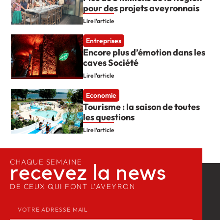
pour des projets aveyronnais
Lire l'article
Entreprises
Encore plus d’émotion dans les
caves Société
Lire l'article
Economie
Tourisme : la saison de toutes
les questions
Lire l'article
CHAQUE SEMAINE
recevez la news​
DE CEUX QUI FONT L’AVEYRON