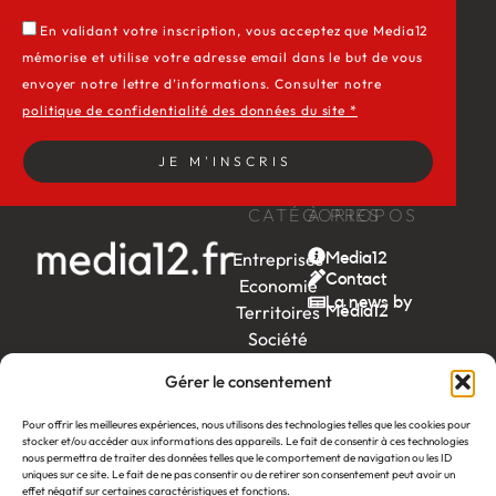
En validant votre inscription, vous acceptez que Media12
mémorise et utilise votre adresse email dans le but de vous
envoyer notre lettre d’informations. Consulter notre
politique de confidentialité des données du site *
JE M'INSCRIS
CATÉGORIES
À PROPOS
Entreprises
Media12
Contact
Economie
La news by
Territoires
Média12
Société
Week-
Gérer le consentement
end
Ambition
Pour offrir les meilleures expériences, nous utilisons des technologies telles que les cookies pour
stocker et/ou accéder aux informations des appareils. Le fait de consentir à ces technologies
by EDF
nous permettra de traiter des données telles que le comportement de navigation ou les ID
uniques sur ce site. Le fait de ne pas consentir ou de retirer son consentement peut avoir un
itw
by
effet négatif sur certaines caractéristiques et fonctions.