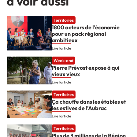
à voir aussi
Territoires
1800 acteurs de l’économie
pour un pack régional
ambitieux
Lire l'article
Week-end
Pierre Prévost expose à qui
vieux vieux
Lire l'article
Territoires
Ça chauffe dans les étables et
les estives de l’Aubrac
Lire l'article
Territoires
Plus de 3 millions de la Région