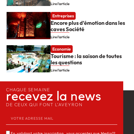
Lire l'article
Entreprises
Encore plus d’émotion dans les
caves Société
Lire l'article
Economie
Tourisme : la saison de toutes
les questions
Lire l'article
CHAQUE SEMAINE
recevez la news​
DE CEUX QUI FONT L’AVEYRON
En validant votre inscription, vous acceptez que Media12