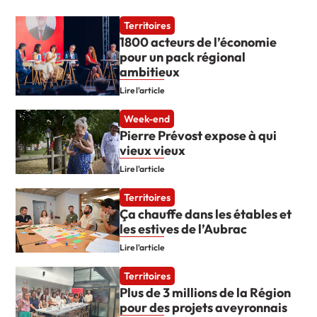
Territoires
1800 acteurs de l’économie
pour un pack régional
ambitieux
Lire l'article
Week-end
Pierre Prévost expose à qui
vieux vieux
Lire l'article
Territoires
Ça chauffe dans les étables et
les estives de l’Aubrac
Lire l'article
Territoires
Plus de 3 millions de la Région
pour des projets aveyronnais