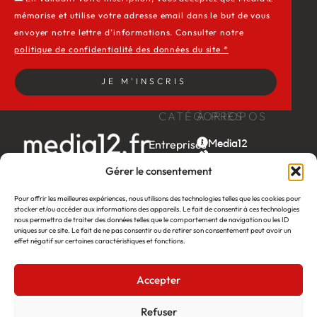
mémorise et utilise votre adresse email dans le but de vous
envoyer notre lettre d’informations. Consulter notre
politique de confidentialité des données du site *
JE M'INSCRIS
CATÉGORIES
À PROPOS
Entreprises
Media12
Contact
Economie
Gérer le consentement
La news by
Territoires
Média12
Société
Pour offrir les meilleures expériences, nous utilisons des technologies telles que les cookies pour
stocker et/ou accéder aux informations des appareils. Le fait de consentir à ces technologies
Week-
nous permettra de traiter des données telles que le comportement de navigation ou les ID
end
uniques sur ce site. Le fait de ne pas consentir ou de retirer son consentement peut avoir un
effet négatif sur certaines caractéristiques et fonctions.
Ambition
by EDF
Accepter
itw
by
Léa
Refuser