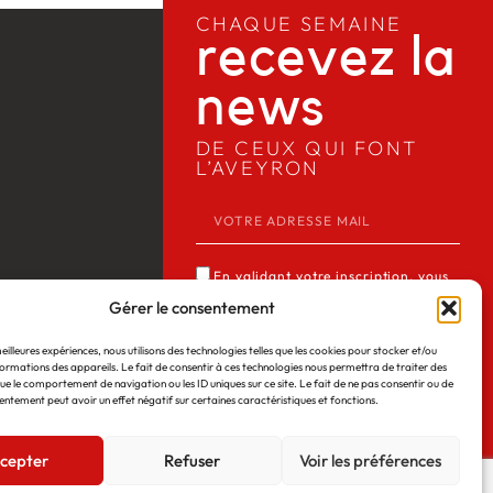
CHAQUE SEMAINE
recevez la
news​
DE CEUX QUI FONT
L’AVEYRON
En validant votre inscription, vous
acceptez que Media12 mémorise et
Gérer le consentement
utilise votre adresse email dans le but
meilleures expériences, nous utilisons des technologies telles que les cookies pour stocker et/ou
de vous envoyer notre lettre
ormations des appareils. Le fait de consentir à ces technologies nous permettra de traiter des
 Web
©2026
Mentions légales
d’informations. Consulter notre
ue le comportement de navigation ou les ID uniques sur ce site. Le fait de ne pas consentir ou de
entement peut avoir un effet négatif sur certaines caractéristiques et fonctions.
politique de confidentialité des
données du site *
cepter
Refuser
Voir les préférences
JE M'INSCRIS