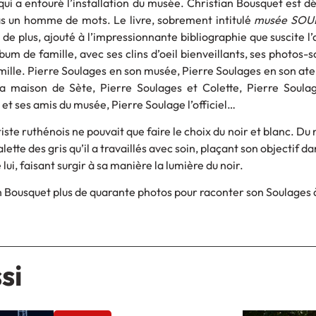
on qui a entouré l’installation du musée. Christian Bousquet est d
 un homme de mots. Le livre, sobrement intitulé
musée SOU
 de plus, ajouté à l’impressionnante bibliographie que suscite l’a
um de famille, avec ses clins d’oeil bienveillants, ses photos-s
mille. Pierre Soulages en son musée, Pierre Soulages en son atel
a maison de Sète, Pierre Soulages et Colette, Pierre Soula
et ses amis du musée, Pierre Soulage l’officiel…
iste ruthénois ne pouvait que faire le choix du noir et blanc. Du 
alette des gris qu’il a travaillés avec soin, plaçant son objectif d
ui, faisant surgir à sa manière la lumière du noir.
ian Bousquet plus de quarante photos pour raconter son Soulages à
si