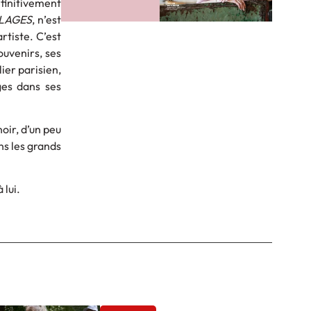
éfinitivement
LAGES
, n’est
rtiste. C’est
ouvenirs, ses
ier parisien,
ges dans ses
noir, d’un peu
ans les grands
 lui.