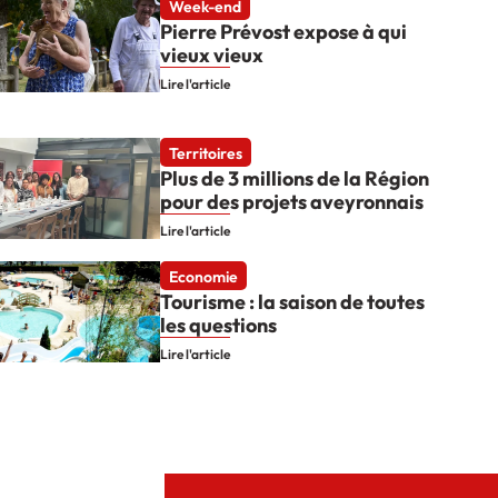
Week-end
Pierre Prévost expose à qui
vieux vieux
Lire l'article
Territoires
Plus de 3 millions de la Région
pour des projets aveyronnais
Lire l'article
Economie
Tourisme : la saison de toutes
les questions
Lire l'article