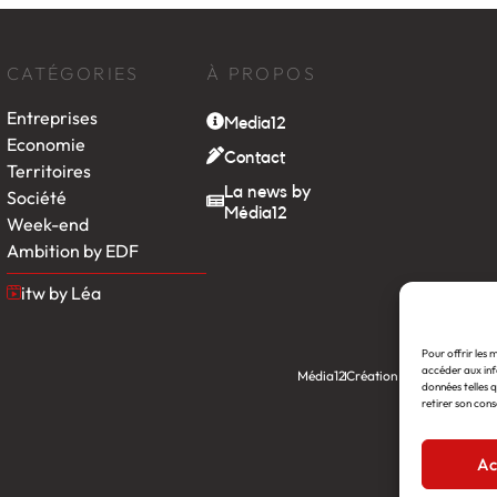
CATÉGORIES
À PROPOS
Entreprises
Media12
Economie
Contact
Territoires
La news by
Société
Média12
Week-end
Ambition by EDF
itw by Léa
Pour offrir les 
accéder aux inf
Média12
Création : Linov Agence
données telles q
retirer son cons
Ac